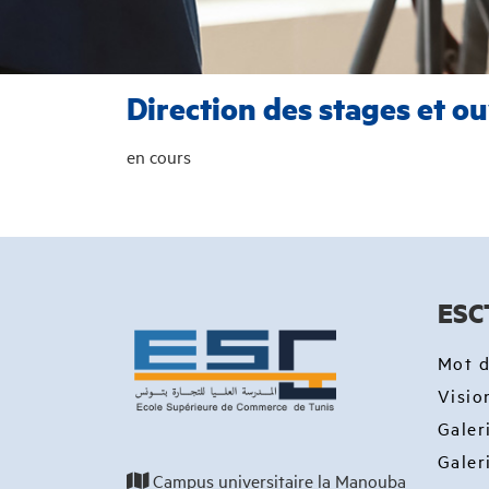
Direction des stages et o
en cours
ESC
Mot d
Visio
Galer
Galer
Campus universitaire la Manouba