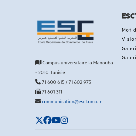
ESC
Mot d
Visio
Galer
Galer
Campus universitaire la Manouba
- 2010 Tunisie
71 600 615 / 71 602 975
71 601 311
communication@esct.uma.tn