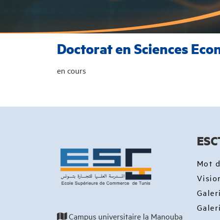
Doctorat en Sciences Ec
en cours
ESC
Mot d
Visio
Galer
Galer
Campus universitaire la Manouba