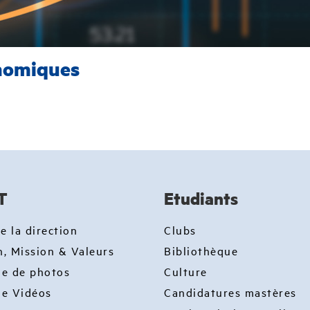
onomiques
T
Etudiants
e la direction
Clubs
n, Mission & Valeurs
Bibliothèque
ie de photos
Culture
ie Vidéos
Candidatures mastères