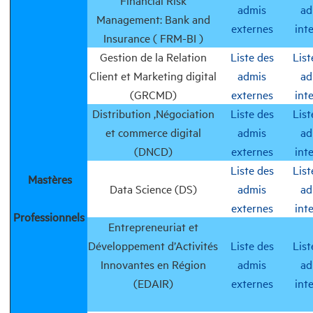
admis
ad
Management: Bank and
externes
int
Insurance ( FRM-BI )
Gestion de la Relation
Liste des
List
Client et Marketing digital
admis
ad
(GRCMD)
externes
int
Distribution ,Négociation
Liste des
List
et commerce digital
admis
ad
(DNCD)
externes
int
Liste des
List
Mastères
Data Science (DS)
admis
ad
externes
int
Professionnels
Entrepreneuriat et
Développement d’Activités
Liste des
List
Innovantes en Région
admis
ad
(EDAIR)
externes
int