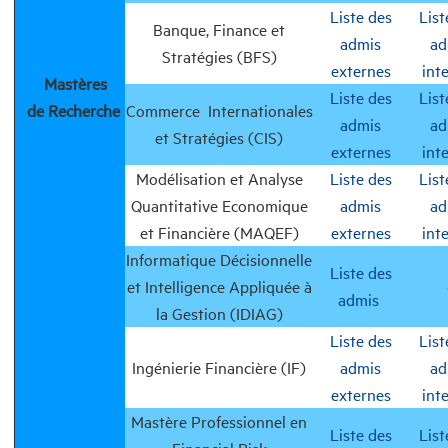
Liste des
List
Banque, Finance et
admis
ad
Stratégies (BFS)
externes
int
Mastères
Liste des
List
de Recherche
Commerce Internationales
admis
ad
et Stratégies (CIS)
externes
int
Modélisation et Analyse
Liste des
List
Quantitative Economique
admis
ad
et Financière (MAQEF)
externes
int
Informatique Décisionnelle
Liste des
et Intelligence Appliquée à
admis
la Gestion (IDIAG)
Liste des
List
Ingénierie Financière (IF)
admis
ad
externes
int
Mastère Professionnel en
Liste des
List
Financial Risk