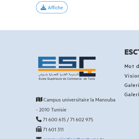
Affiche
ESC
Mot d
Visio
Galer
Galer
Campus universitaire la Manouba
- 2010 Tunisie
71 600 615 / 71 602 975
71 601 311