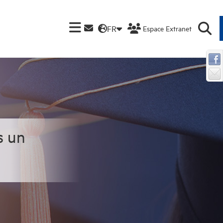
FR
Espace Extranet
s un