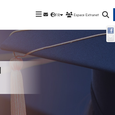
FR
Espace Extranet
ا