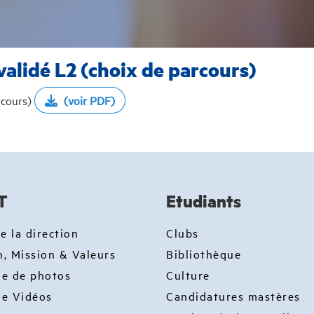
validé L2 (choix de parcours)
rcours)
(voir PDF)
T
Etudiants
e la direction
Clubs
n, Mission & Valeurs
Bibliothèque
ie de photos
Culture
ie Vidéos
Candidatures mastères