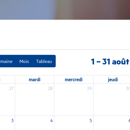
1 – 31 aoû
emaine
Mois
Tableau
i
mardi
mercredi
jeudi
27
28
29
3
3
4
5