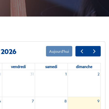
t 2026
Aujourd'hui
vendredi
samedi
dimanche
0
31
1
2
6
7
8
9