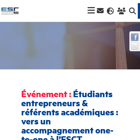
Événement :
Étudiants
entrepreneurs &
référents académiques :
vers un
accompagnement one-
to-one à l’ESCT