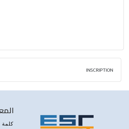
INSCRIPTION
المع
كلمة م