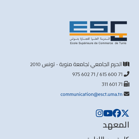
الحرم الجامعي لجامعة منوبة - تونس 2010
71 600 615 / 71 602 975
71 601 311
communication@esct.uma.tn
المعهد
كلمة من الإدارة