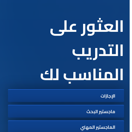
العثور على
التدريب
المناسب لك
الإجازات
ماجستير البحث
الماجستير المهني