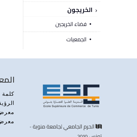
الخريجون
فضاء الخريجين
الجمعيات
المع
كلمة م
الرؤية
معرض 
معرض 
الحرم الجامعي لجامعة منوبة -
تونس 2010