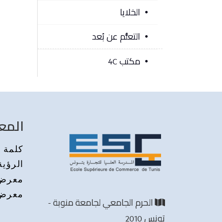
الخلايا
التعلُّم عن بُعد
مكتب 4C
المع
كلمة م
الرؤية
معرض 
معرض 
الحرم الجامعي لجامعة منوبة -
تونس 2010