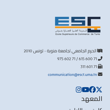
الحرم الجامعي لجامعة منوبة - تونس 2010
71 600 615 / 71 602 975
71 601 311
communication@esct.uma.tn
المعهد
كلمة من الإدارة