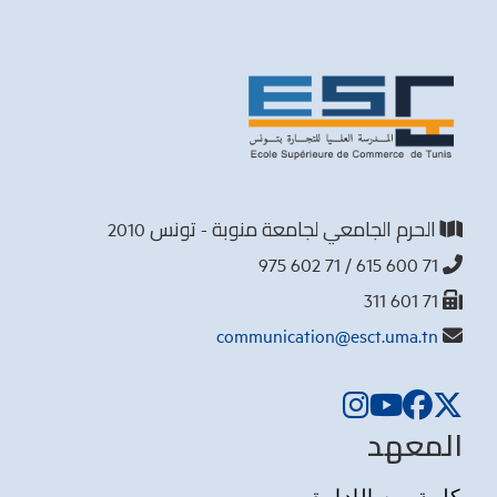
الحرم الجامعي لجامعة منوبة - تونس 2010
71 600 615 / 71 602 975
71 601 311
communication@esct.uma.tn
المعهد
كلمة من الإدارة