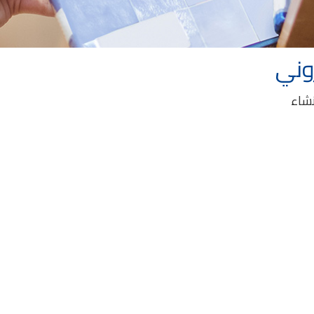
روني
نشاء