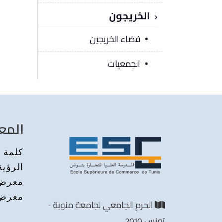
الخريجون
فضاء الخريجين
الجمعيات
المع
كلمة م
الرؤية
معرض 
معرض 
الحرم الجامعي لجامعة منوبة -
تونس 2010