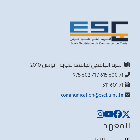
الحرم الجامعي لجامعة منوبة - تونس 2010
71 600 615 / 71 602 975
71 601 311
communication@esct.uma.tn
المعهد
كلمة من الإدارة