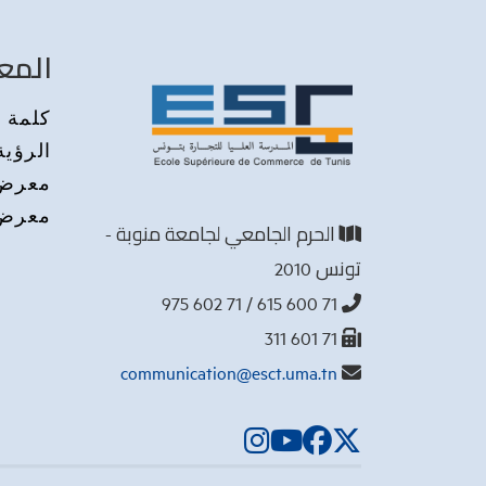
المع
كلمة م
الرؤية
معرض 
معرض 
الحرم الجامعي لجامعة منوبة -
تونس 2010
71 600 615 / 71 602 975
71 601 311
communication@esct.uma.tn