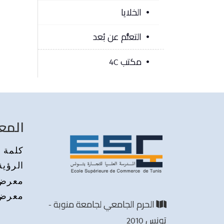
الخلايا
التعلُّم عن بُعد
مكتب 4C
المع
كلمة م
الرؤية
معرض 
معرض 
الحرم الجامعي لجامعة منوبة -
تونس 2010