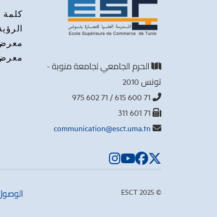
كلمة م
الرؤية
معرض 
معرض 
الحرم الجامعي لجامعة منوبة -
تونس 2010
71 600 615 / 71 602 975
71 601 311
communication@esct.uma.tn
© 2025 ESCT
الوصول