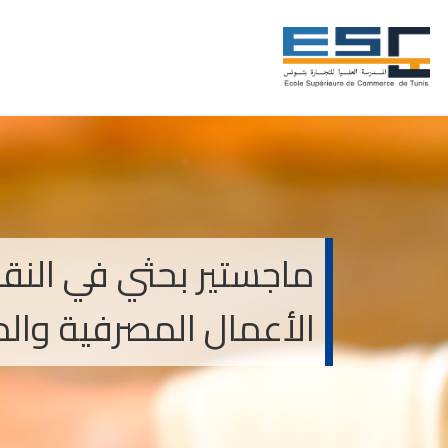
ماجستير بحثي في النقو
الأعمال المصرفية والما