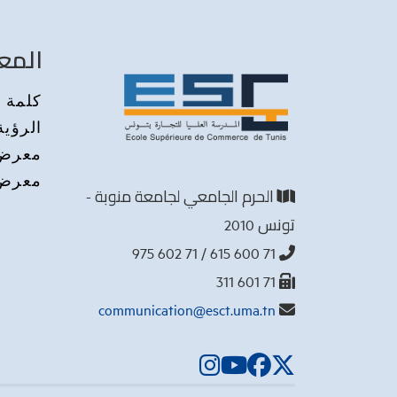
المع
كلمة م
الرؤية
معرض 
معرض 
الحرم الجامعي لجامعة منوبة -
تونس 2010
71 600 615 / 71 602 975
71 601 311
communication@esct.uma.tn